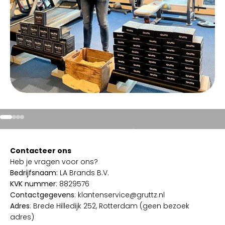
Naar artikel 1
Naar artikel 2
Naar artikel 3
Naar artikel 4
Start van het designprocess
Contacteer ons
Heb je vragen voor ons?
Bedrijfsnaam:
LA Brands B.V.
KVK nummer
: 8829576
Contactgegevens
: klantenservice@gruttz.nl
Adres
: Brede Hilledijk 252, Rotterdam (geen bezoek
adres)