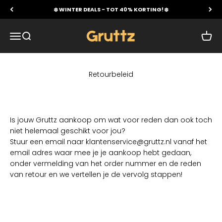
Naar inhoud
❄️ WINTER DEALS - TOT 40% KORTING! ❄️
Gruttz
Navigatiemenu openen
Zoeken openen
Winke
Retourbeleid
Is jouw Gruttz aankoop om wat voor reden dan ook toch
niet helemaal geschikt voor jou?
Stuur een email naar klantenservice@gruttz.nl vanaf het
email adres waar mee je je aankoop hebt gedaan,
onder vermelding van het order nummer en de reden
van retour en we vertellen je de vervolg stappen!