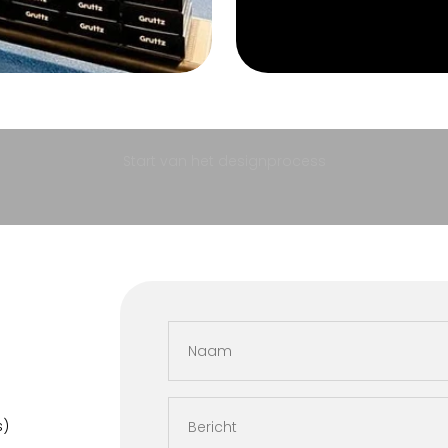
Start van het designprocess
Naam
s)
Bericht