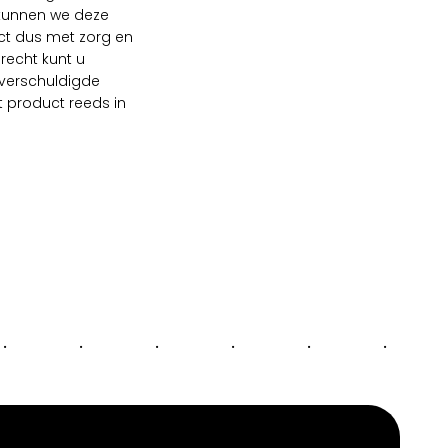
 kunnen we deze
ct dus met zorg en
recht kunt u
 verschuldigde
 product reeds in
.
.
.
.
.
.