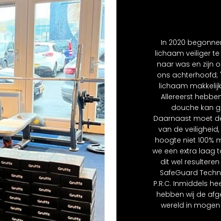
In 2020 begonnen
lichaam veiliger t
naar was en zijn 
ons achterhoofd; 
lichaam makkelijke
Allereerst hebbe
douche kan geb
Daarnaast moet de 
van de veiligheid,
hoogte niet 100% 
we een extra laag 
dit wel resultere
SafeGuard Techn
P.R.C. Inmiddels hee
hebben wij de afg
wereld in mogen 