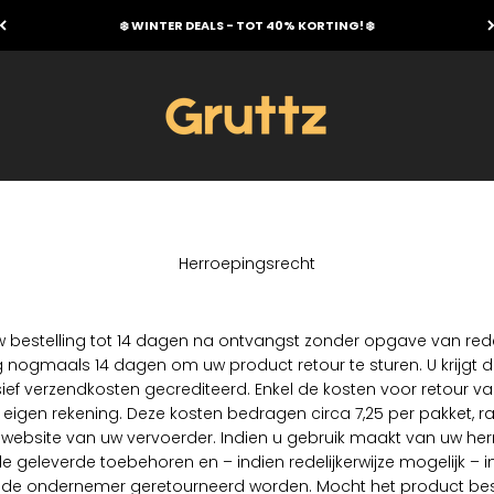
❄️ WINTER DEALS - TOT 40% KORTING! ❄️
Gruttz
Herroepingsrecht
uw bestelling tot 14 dagen na ontvangst zonder opgave van red
g nogmaals 14 dagen om uw product retour te sturen. U krijgt d
ief verzendkosten gecrediteerd. Enkel de kosten voor retour va
r eigen rekening. Deze kosten bedragen circa 7,25 per pakket, 
 website van uw vervoerder. Indien u gebruik maakt van uw her
e geleverde toebehoren en – indien redelijkerwijze mogelijk – in
 de ondernemer geretourneerd worden. Mocht het product be