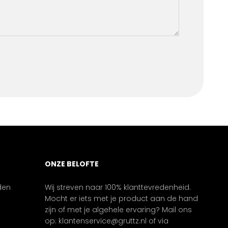
ONZE BELOFTE
den
Wij streven naar 100% klanttevredenheid.
Mocht er iets met je product aan de hand
zijn of met je algehele ervaring? Mail ons
op: klantenservice@gruttz.nl of via