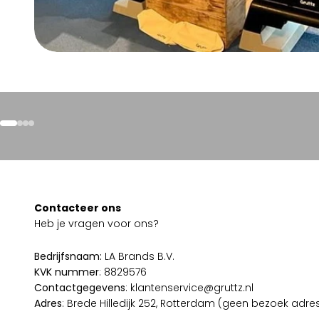
Naar artikel 1
Naar artikel 2
Naar artikel 3
Naar artikel 4
Contacteer ons
Heb je vragen voor ons?
Bedrijfsnaam:
LA Brands B.V.
KVK nummer
: 8829576
Contactgegevens
: klantenservice@gruttz.nl
Adres
: Brede Hilledijk 252, Rotterdam (geen bezoek adre