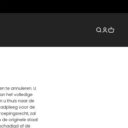
Zoeken openen
Accountpag
Winkelwa
en te annuleren. U
an het volledige
n u thuis naar de
raadpleeg voor de
roepingsrecht, zal
 de originele staat
schadigd of de