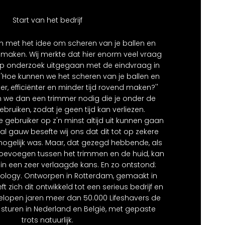
Start van het bedrijf
 met het idee om scheren van je ballen en
e maken. Wij merkte dat hier enorm veel vraag
op onderzoek uitgegaan met de eindvraag in
''Hoe kunnen we het scheren van je ballen en
r, efficiënter en minder tijd rovend maken?''
n we dan een trimmer nodig die je onder de
ruiken, zodat je geen tijd kan verliezen.
gebruiker op z'n minst altijd uit kunnen gaan
 al gauw besefte wij ons dat dit tot op zekere
mogelijk was. Maar, dat gezegd hebbende, als
toevoegen tussen het trimmen en de huid, kan
n in een zeer verlaagde kans. En zo ontstond:
ology. Ontworpen in Rotterdam, gemaakt in
ft zich dit ontwikkeld tot een serieus bedrijf en
elopen jaren meer dan 50.000 Lifeshavers de
sturen in Nederland en België, met gepaste
trots natuurlijk.