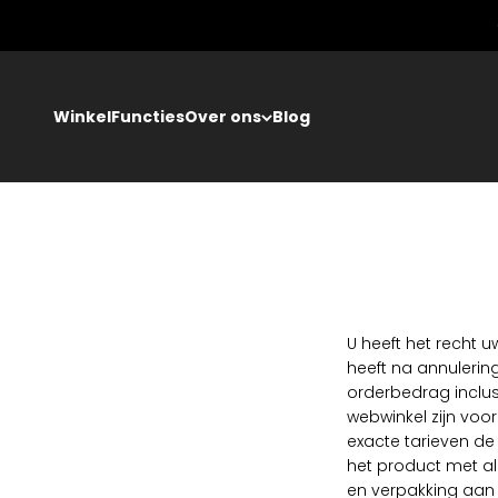
Naar inhoud
Winkel
Functies
Over ons
Blog
U heeft het recht 
heeft na annulerin
orderbedrag inclus
webwinkel zijn voo
exacte tarieven de
het product met all
en verpakking aan